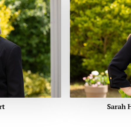
rt
Sarah 