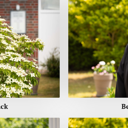
ack
B